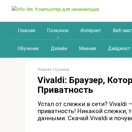
Перейти
к
контенту
Главная
Полезное
Интернет
Веб-мас
Обучение
Дизайн
Мнения
Дайджест
Главная страница
Vivaldi: Браузер, Ко
Приватность
Устал от слежки в сети? Vivaldi
приватность! Никакой слежки, 
данными. Скачай Vivaldi и почув