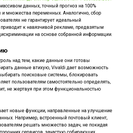
массивом данных, точный прогноз на 100%
 и множества переменных. Аналогично, сбор
ователях не гарантирует идеальный
о приводит к навязчивой рекламе, предвзятым
 дискриминации на основе собранной информации.
нию
троль над тем, какие данные они готовы
бирать данные втихую, Vivaldi дает возможность
 выбирать поисковые системы, блокировать
оляет пользователям самостоятельно определять,
ит, не жертвуя при этом функциональностью
тывает новые функции, направленные на улучшение
анных. Например, встроенный почтовый клиент,
зователям решать множество задач, не покидая
 сторонних сервисов, зачастую собирающих