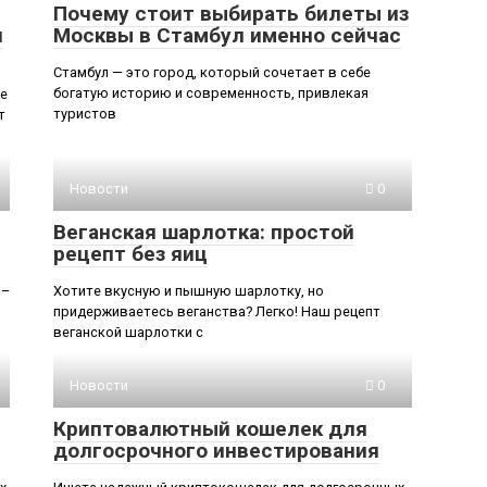
Почему стоит выбирать билеты из
и
Москвы в Стамбул именно сейчас
Стамбул — это город, который сочетает в себе
богатую историю и современность, привлекая
ое
туристов
т
Новости
0
Веганская шарлотка: простой
рецепт без яиц
 –
Хотите вкусную и пышную шарлотку, но
придерживаетесь веганства? Легко! Наш рецепт
веганской шарлотки с
Новости
0
Криптовалютный кошелек для
долгосрочного инвестирования