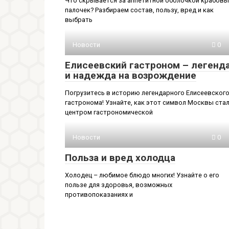
Что скрывается за аппетитной оболочкой крабовы
палочек? Разбираем состав, пользу, вред и как
выбрать
Новости
0
Елисеевский гастроном – легенд
и надежда на возрождение
Погрузитесь в историю легендарного Елисеевског
гастронома! Узнайте, как этот символ Москвы ста
центром гастрономической
Новости
0
Польза и вред холодца
Холодец – любимое блюдо многих! Узнайте о его
пользе для здоровья, возможных
противопоказаниях и