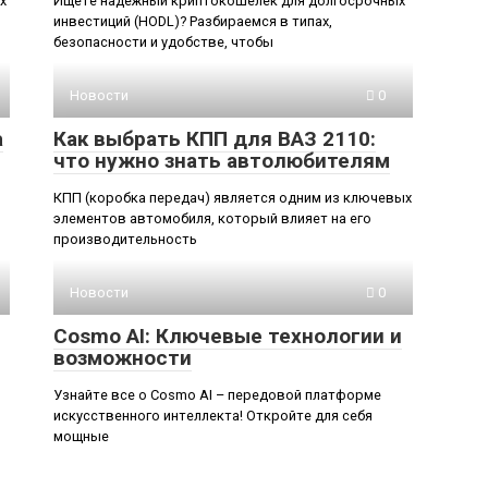
х
Ищете надежный криптокошелек для долгосрочных
инвестиций (HODL)? Разбираемся в типах,
безопасности и удобстве, чтобы
Новости
0
а
Как выбрать КПП для ВАЗ 2110:
что нужно знать автолюбителям
о
КПП (коробка передач) является одним из ключевых
л
элементов автомобиля, который влияет на его
производительность
Новости
0
Cosmo AI: Ключевые технологии и
возможности
Узнайте все о Cosmo AI – передовой платформе
искусственного интеллекта! Откройте для себя
мощные