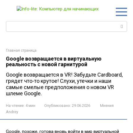
Перейти
к
контенту
Поиск:
Главная страница
Google возвращается в виртуальную
реальность с новой гарнитурой
Google возвращается в VR! Забудьте Cardboard,
грядет что-то крутое! Слухи, утечки и наши
самые смелые предположения о новом VR
шлеме Google.
На чтение:
4 мин
Опубликовано:
29.06.2026
Мнения
Andrey
Google, похоже, готова вновь войти в мир виртуальной