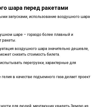
го шара перед ракетами
ыми запусками‚ использование воздушного шара
душном шаре – гораздо более плавный и
т ракеты.
луатация воздушного шара значительно дешевле‚
может снизить стоимость билета.
испытывать перегрузки‚ характерные для
 гелия в качестве подъемного газа делает проект
жности для людей‚ мечтающих увидеть Землю из