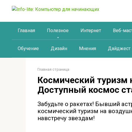
Перейти
к
контенту
Главная
Полезное
Интернет
Веб-мас
Обучение
Дизайн
Мнения
Дайджест
Главная страница
Космический туризм 
Доступный космос ст
Забудьте о ракетах! Бывший ас
космический туризм на воздушн
навстречу звездам!