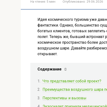
На чтение:
5 мин
Опубликовано:
29.06.2026
Идея космического туризма уже давно
фантастики. Однако‚ большинство су
богатых клиентов‚ готовых заплатит
полет. Теперь же‚ бывший астронавт 
космическое пространство более дост
воздушном шаре. Давайте разберемся‚ 
открывает.
Содержание
Что представляет собой проект?
Преимущества воздушного шара п
Перспективы и вызовы
Экзоскелет признали медицинской