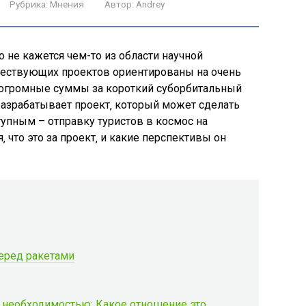
Рубрика:
Мнения
Автор:
Andrey
 не кажется чем-то из области научной
ществующих проектов ориентированы на очень
ь огромные суммы за короткий суборбитальный
разрабатывает проект‚ который может сделать
упным – отправку туристов в космос на
что это за проект‚ и какие перспективы он
еред ракетами
 необходимостью: Какое отношение это