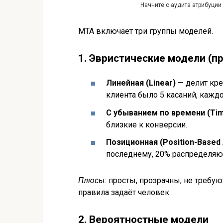
Начните с аудита атрибуции
MTA включает три группы моделей.
1. Эвристические модели (п
Линейная (Linear)
— делит кре
клиента было 5 касаний, каждо
С убыванием по времени (Ti
близкие к конверсии.
Позиционная (Position-Based 
последнему, 20% распределя
Плюсы:
просты, прозрачны, не требу
правила задаёт человек.
2. Вероятностные модели