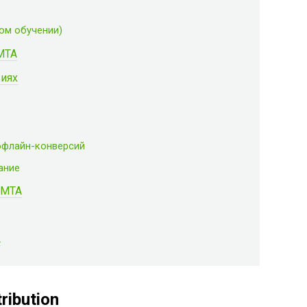
ном обучении)
MTA
виях
 офлайн-конверсий
ание
 MTA
A
ribution