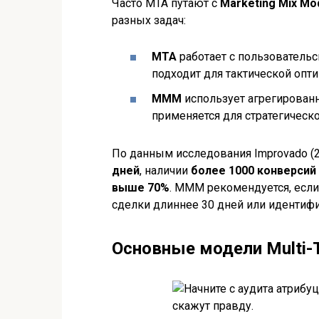
Часто MTA путают с
Marketing Mix Mo
разных задач:
MTA
работает с пользователь
подходит для тактической опт
MMM
использует агрегирован
применяется для стратегическ
По данным исследования Improvado (
дней
, наличии
более 1000 конверсий
выше 70%
. MMM рекомендуется, есл
сделки длиннее 30 дней или идентиф
Основные модели Multi-To