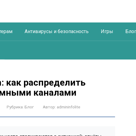
терам
Антивирусы и безопасность
Игры
Бло
on: как распределить
амными каналами
Рубрика:
Блог
Автор:
admininfolite