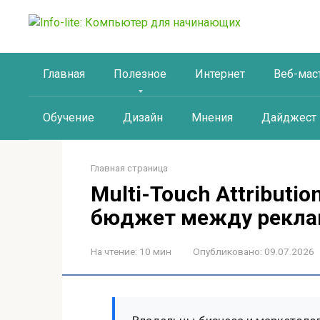
Перейти
к
контенту
Главная
Полезное
Интернет
Веб-мас
Обучение
Дизайн
Мнения
Дайджест
Главная страница
Multi-Touch Attributi
бюджет между рекл
На чтение:
10 мин
Опубликовано:
09.07.2026