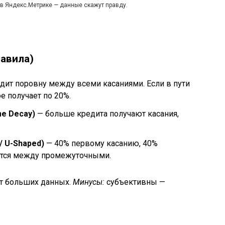
 в Яндекс.Метрике — данные скажут правду.
равила)
дит поровну между всеми касаниями. Если в пути
е получает по 20%.
me Decay)
— больше кредита получают касания,
/ U-Shaped)
— 40% первому касанию, 40%
ются между промежуточными.
ют больших данных.
Минусы:
субъективны —