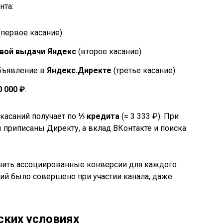
нта:
первое касание).
вой выдачи Яндекс
(второе касание).
объявление в
Яндекс.Директе
(третье касание).
0 000 ₽
.
касаний получает по
⅓ кредита
(≈ 3 333 ₽). При
бы приписаны Директу, а вклад ВКонтакте и поиска
нить ассоциированные конверсии для каждого
сий было совершено при участии канала, даже
ских условиях