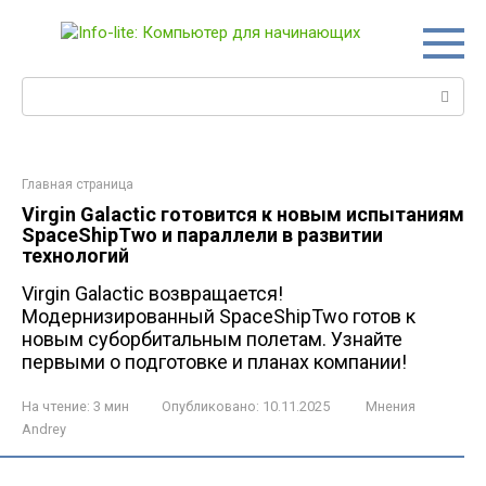
Перейти
к
контенту
Поиск:
Главная страница
Virgin Galactic готовится к новым испытаниям
SpaceShipTwo и параллели в развитии
технологий
Virgin Galactic возвращается!
Модернизированный SpaceShipTwo готов к
новым суборбитальным полетам. Узнайте
первыми о подготовке и планах компании!
На чтение:
3 мин
Опубликовано:
10.11.2025
Мнения
Andrey