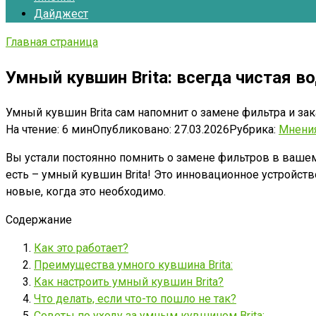
Дайджест
Главная страница
Умный кувшин Brita: всегда чистая во
Умный кувшин Brita сам напомнит о замене фильтра и за
На чтение:
6 мин
Опубликовано:
27.03.2026
Рубрика:
Мнени
Вы устали постоянно помнить о замене фильтров в вашем
есть – умный кувшин Brita! Это инновационное устройств
новые, когда это необходимо.
Содержание
Как это работает?
Преимущества умного кувшина Brita:
Как настроить умный кувшин Brita?
Что делать, если что-то пошло не так?
Советы по уходу за умным кувшином Brita: