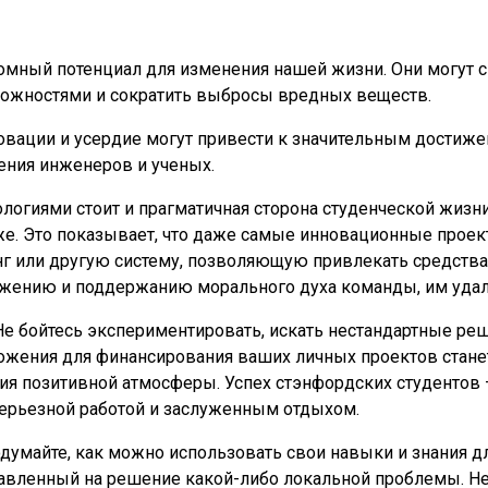
омный потенциал для изменения нашей жизни. Они могут 
ожностями и сократить выбросы вредных веществ.
новации и усердие могут привести к значительным достиже
ения инженеров и ученых.
логиями стоит и прагматичная сторона студенческой жизни
е. Это показывает, что даже самые инновационные проек
нг или другую систему, позволяющую привлекать средства
ожению и поддержанию морального духа команды, им удало
. Не бойтесь экспериментировать, искать нестандартные р
ожения для финансирования ваших личных проектов стане
 позитивной атмосферы. Успех стэнфордских студентов – 
ерьезной работой и заслуженным отдыхом.
думайте, как можно использовать свои навыки и знания дл
правленный на решение какой-либо локальной проблемы. Н