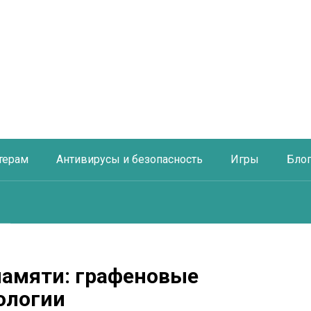
терам
Антивирусы и безопасность
Игры
Бло
памяти: графеновые
ологии