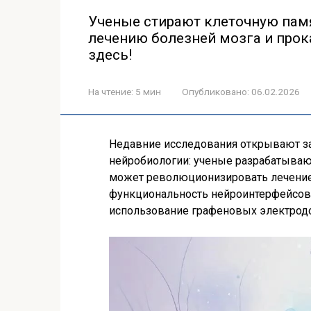
Ученые стирают клеточную пам
лечению болезней мозга и прок
здесь!
На чтение:
5 мин
Опубликовано:
06.02.2026
Недавние исследования открывают з
нейробиологии: ученые разрабатывают
может революционизировать лечение
функциональность нейроинтерфейсов.
использование графеновых электрод