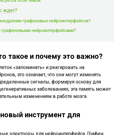
есуется этой темой:
с ждет?
и внедрении графеновых нейроинтерфейсов?
с графеновыми нейроинтерфейсами?
то такое и почему это важно?
леток «запоминать» и реагировать на
онов, это означает, что они могут изменять
определенные сигналы, формируя основу для
одегенеративных заболеваниях, эта память может
ательным изменениям в работе мозга.
 новый инструмент для
вые электроды для нейроинтерфейса. Графен,