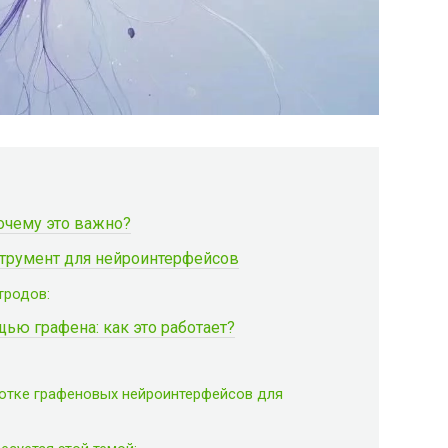
почему это важно?
трумент для нейроинтерфейсов
тродов:
ью графена: как это работает?
ботке графеновых нейроинтерфейсов для