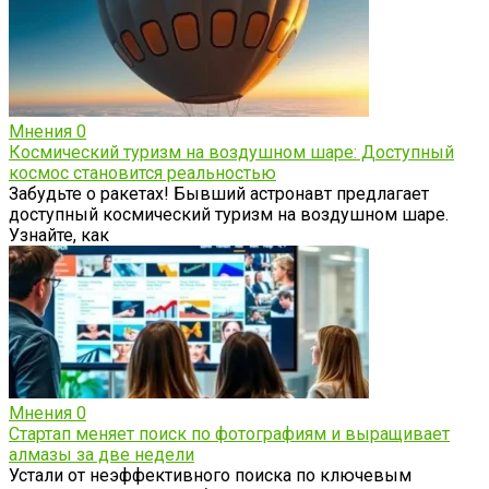
Мнения
0
Космический туризм на воздушном шаре: Доступный
космос становится реальностью
Забудьте о ракетах! Бывший астронавт предлагает
доступный космический туризм на воздушном шаре.
Узнайте, как
Мнения
0
Стартап меняет поиск по фотографиям и выращивает
алмазы за две недели
Устали от неэффективного поиска по ключевым