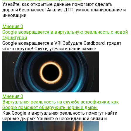
Узнайте, как открытые данные помогают сделать
дороги безопаснее! Анализ ДТП, умное планирование и
инновации
Мнения
0
Google возвращается в виртуальную реальность с новой
гарнитурой
Google возвращается в VR! Забудьте Cardboard, грядет
что-то крутое! Слухи, утечки и наши самые
Мнения
0
Виртуальная реальность на службе астрофизики: как
Google поможет обнаружить черные дыры
Как Google и виртуальная реальность помогут найти
черные дыры? Узнайте о неожиданной связи и