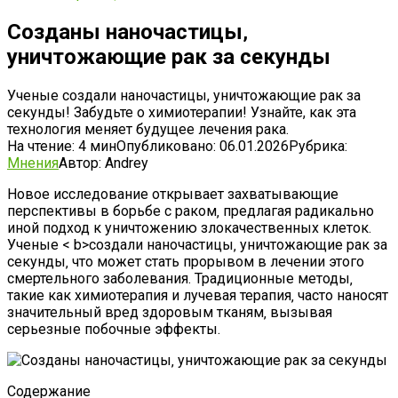
Созданы наночастицы‚
уничтожающие рак за секунды
Ученые создали наночастицы, уничтожающие рак за
секунды! Забудьте о химиотерапии! Узнайте, как эта
технология меняет будущее лечения рака.
На чтение:
4 мин
Опубликовано:
06.01.2026
Рубрика:
Мнения
Автор:
Andrey
Новое исследование открывает захватывающие
перспективы в борьбе с раком‚ предлагая радикально
иной подход к уничтожению злокачественных клеток.
Ученые < b>создали наночастицы‚ уничтожающие рак за
секунды‚ что может стать прорывом в лечении этого
смертельного заболевания. Традиционные методы‚
такие как химиотерапия и лучевая терапия‚ часто наносят
значительный вред здоровым тканям‚ вызывая
серьезные побочные эффекты.
Содержание