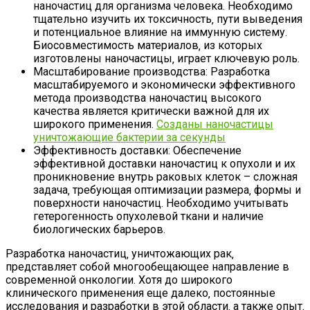
наночастиц для организма человека. Необходимо
тщательно изучить их токсичность‚ пути выведения
и потенциальное влияние на иммунную систему.
Биосовместимость материалов‚ из которых
изготовлены наночастицы‚ играет ключевую роль.
Масштабирование производства: Разработка
масштабируемого и экономически эффективного
метода производства наночастиц высокого
качества является критически важной для их
широкого применения.
Созданы наночастицы
уничтожающие бактерии за секунды
Эффективность доставки: Обеспечение
эффективной доставки наночастиц к опухоли и их
проникновение внутрь раковых клеток – сложная
задача‚ требующая оптимизации размера‚ формы и
поверхности наночастиц. Необходимо учитывать
гетерогенность опухолевой ткани и наличие
биологических барьеров.
Разработка наночастиц‚ уничтожающих рак‚
представляет собой многообещающее направление в
современной онкологии. Хотя до широкого
клинического применения еще далеко‚ постоянные
исследования и разработки в этой области‚ а также опыт‚