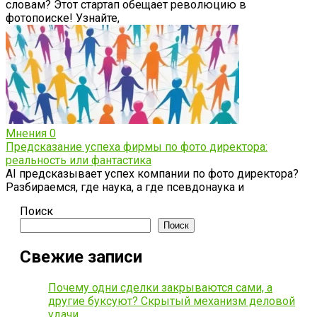
словам? Этот стартап обещает революцию в
фотопоиске! Узнайте,
Мнения
0
Предсказание успеха фирмы по фото директора:
реальность или фантастика
AI предсказывает успех компании по фото директора?
Разбираемся, где наука, а где псевдонаука и
Поиск
Поиск
Свежие записи
Почему одни сделки закрываются сами, а
другие буксуют? Скрытый механизм деловой
удачи