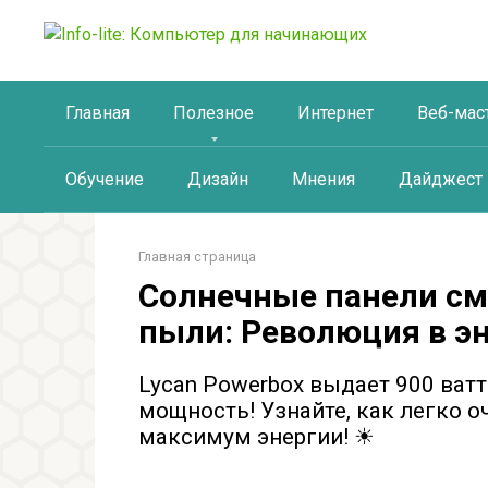
Перейти
к
контенту
Главная
Полезное
Интернет
Веб-мас
Обучение
Дизайн
Мнения
Дайджест
Главная страница
Солнечные панели см
пыли: Революция в э
Lycan Powerbox выдает 900 ватт
мощность! Узнайте, как легко о
максимум энергии! ☀