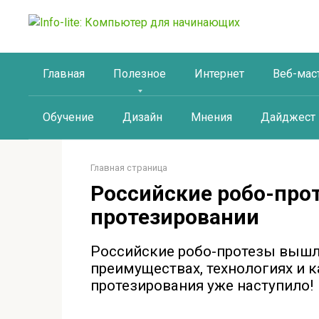
Перейти
к
контенту
Главная
Полезное
Интернет
Веб-мас
Обучение
Дизайн
Мнения
Дайджест
Главная страница
Российские робо-прот
протезировании
Российские робо-протезы вышли
преимуществах, технологиях и к
протезирования уже наступило!