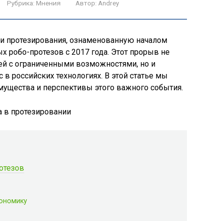
Рубрика:
Мнения
Автор:
Andrey
ти протезирования, ознаменованную началом
х робо-протезов с 2017 года. Этот прорыв не
ей с ограниченными возможностями, но и
 в российских технологиях. В этой статье мы
ущества и перспективы этого важного события.
отезов
кономику