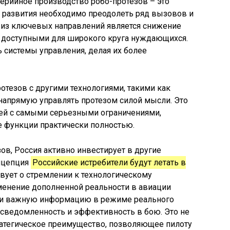
серийное производство робо-протезов – это
 развития необходимо преодолеть ряд вызовов и
 из ключевых направлений является снижение
их доступными для широкого круга нуждающихся.
 системы управления, делая их более
ротезов с другими технологиями, такими как
напрямую управлять протезом силой мысли. Это
ей с самыми серьезными ограничениями,
е функции практически полностью.
ов, Россия активно инвестирует в другие
онцепция
Российские истребители будут летать в
вует о стремлении к технологическому
менение дополненной реальности в авиации
ски важную информацию в режиме реального
сведомленность и эффективность в бою. Это не
ратегическое преимущество, позволяющее пилоту