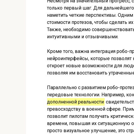
Несмотря на значительный прогресс, 
только первый шаг. Для дальнейшего
наметить четкие перспективы. Одним
стоимости протезов, чтобы сделать 
Также, необходимо совершенствовать
интуитивными и отзывчивыми.
Кроме того, важна интеграция робо-п
нейроинтерфейсы, которые позволят 
откроет новые возможности для люд
позволяя им восстановить утраченны
Параллельно с развитием робо-протез
передовые технологии. Например, к
дополненной реальности
свидетельст
превосходству в военной сфере. При
позволит пилотам получать критиче
времени, повышая их ситуационную о
просто визуальное улучшение, это ст