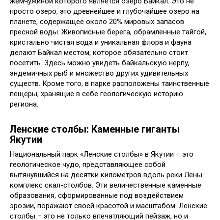
жемчужиной которого является озеро Байкал. Это не
просто озеро, это древнейшее и глубочайшее озеро на
планете, содержащее около 20% мировых запасов
пресной воды. Живописные берега, обрамленные тайгой,
кристально чистая вода и уникальная флора и фауна
делают Байкал местом, которое обязательно стоит
посетить. Здесь можно увидеть байкальскую нерпу,
эндемичных рыб и множество других удивительных
существ. Кроме того, в парке расположены таинственные
пещеры, хранящие в себе геологическую историю
региона.
Ленские столбы: Каменные гиганты
Якутии
Национальный парк «Ленские столбы» в Якутии – это
геологическое чудо, представляющее собой
вытянувшийся на десятки километров вдоль реки Лены
комплекс скал-столбов. Эти величественные каменные
образования, сформированные под воздействием
эрозии, поражают своей красотой и масштабом. Ленские
столбы – это не только впечатляющий пейзаж, но и