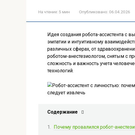
На чтение:
5 мин
Опубликовано:
06.04.2026
Идея создания робота-ассистента с 
эмпатии и интуитивному взаимодейств
различных сферах, от здравоохранени
роботом-анестезиологом, снятым с пр
сложность и важность учета человеч
технологий.
Содержание
Почему провалился робот-анестези