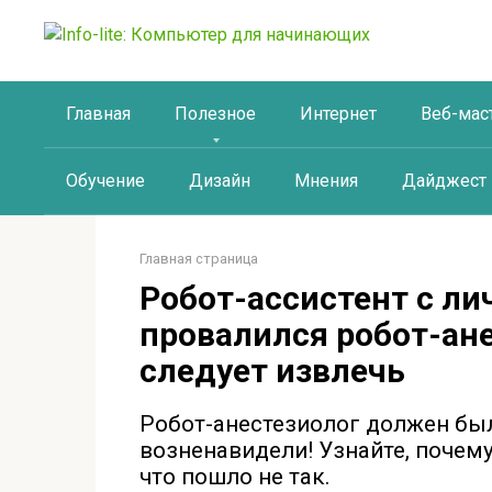
Перейти
к
контенту
Главная
Полезное
Интернет
Веб-мас
Обучение
Дизайн
Мнения
Дайджест
Главная страница
Робот-ассистент с ли
провалился робот-ане
следует извлечь
Робот-анестезиолог должен был
возненавидели! Узнайте, почем
что пошло не так.