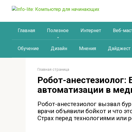
Перейти
к
контенту
Главная
Полезное
Интернет
Веб-мас
Обучение
Дизайн
Мнения
Дайджест
Главная страница
Робот-анестезиолог: 
автоматизации в мед
Робот-анестезиолог вызвал бур
врачи объявили бойкот и что э
Страх перед технологиями или р