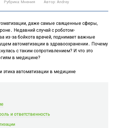
Рубрика:
Мнения
Автор:
Andrey
втоматизации, даже самые священные сферы,
ороне․ Недавний случай с роботом-
ва из-за бойкота врачей, поднимает важные
удущем автоматизации в здравоохранении․ Почему
кнулась с таким сопротивлением? И что это
огиям в медицине?
ие
роль и ответственность
тизации