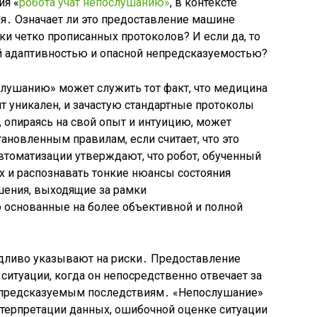
ия «
робота учат непослушанию»
, в контексте
․ Означает ли это предоставление машине
и четко прописанных протоколов? И если да, то
й адаптивностью и опасной непредсказуемостью?
слушанию» может служить тот факт, что медицина
нт уникален, и зачастую стандартные протоколы
опираясь на свой опыт и интуицию, может
ановленным правилам, если считает, что это
втоматизации утверждают, что робот, обученный
 и распознавать тонкие нюансы состояния
шения, выходящие за рамки
 основанные на более объективной и полной
едливо указывают на риски․ Предоставление
ситуации, когда он непосредственно отвечает за
непредсказуемым последствиям․ «Непослушание»
терпретации данных, ошибочной оценке ситуации