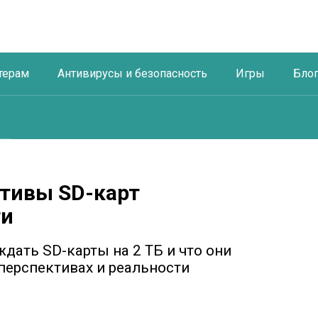
терам
Антивирусы и безопасность
Игры
Бло
ктивы SD-карт
ти
ждать SD-карты на 2 ТБ и что они
перспективах и реальности