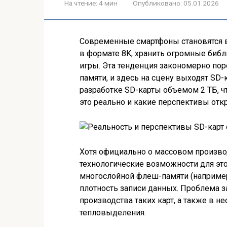
На чтение:
4 мин
Опубликовано:
05.01.2026
Современные смартфоны становятся 
в формате 8K, хранить огромные библ
игры. Эта тенденция закономерно по
памяти, и здесь на сцену выходят SD
разработке SD-карты объемом 2 ТБ, ч
это реально и какие перспективы отк
Хотя официально о массовом производ
технологические возможности для эт
многослойной флеш-памяти (например
плотность записи данных. Проблема з
производства таких карт, а также в 
тепловыделения.