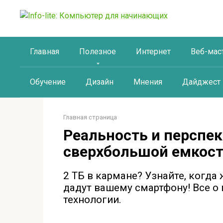
Перейти
к
контенту
Главная
Полезное
Интернет
Веб-мас
Обучение
Дизайн
Мнения
Дайджест
Главная страница
Реальность и перспе
сверхбольшой емкос
2 ТБ в кармане? Узнайте, когда 
дадут вашему смартфону! Все о 
технологии.