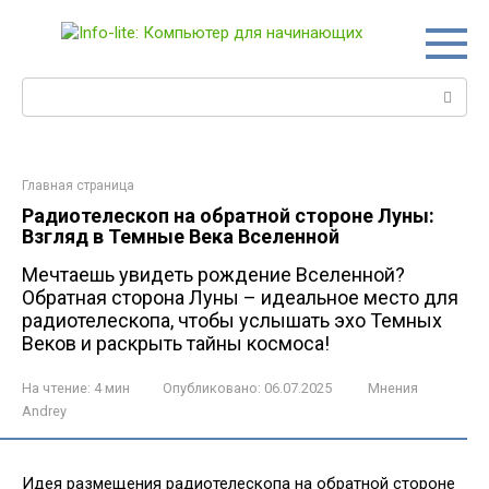
Перейти
к
контенту
Поиск:
Главная страница
Радиотелескоп на обратной стороне Луны:
Взгляд в Темные Века Вселенной
Мечтаешь увидеть рождение Вселенной?
Обратная сторона Луны – идеальное место для
радиотелескопа, чтобы услышать эхо Темных
Веков и раскрыть тайны космоса!
На чтение:
4 мин
Опубликовано:
06.07.2025
Мнения
Andrey
Идея размещения радиотелескопа на обратной стороне