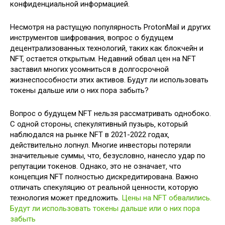
конфиденциальной информацией.
Несмотря на растущую популярность ProtonMail и других
инструментов шифрования‚ вопрос о будущем
децентрализованных технологий‚ таких как блокчейн и
NFT‚ остается открытым. Недавний обвал цен на NFT
заставил многих усомниться в долгосрочной
жизнеспособности этих активов. Будут ли использовать
токены дальше или о них пора забыть?
Вопрос о будущем NFT нельзя рассматривать однобоко.
С одной стороны‚ спекулятивный пузырь‚ который
наблюдался на рынке NFT в 2021-2022 годах‚
действительно лопнул. Многие инвесторы потеряли
значительные суммы‚ что‚ безусловно‚ нанесло удар по
репутации токенов. Однако‚ это не означает‚ что
концепция NFT полностью дискредитирована. Важно
отличать спекуляцию от реальной ценности‚ которую
технология может предложить.
Цены на NFT обвалились.
Будут ли использовать токены дальше или о них пора
забыть