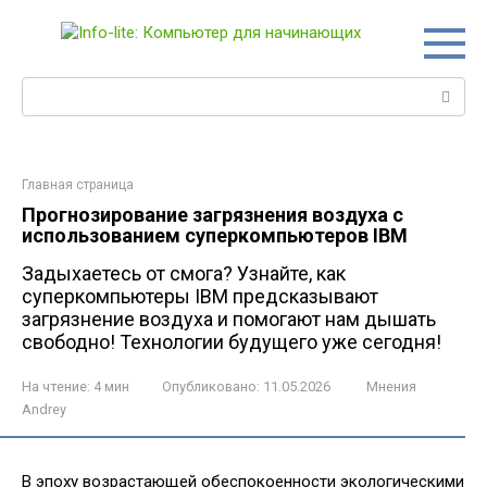
Перейти
к
контенту
Поиск:
Главная страница
Прогнозирование загрязнения воздуха с
использованием суперкомпьютеров IBM
Задыхаетесь от смога? Узнайте, как
суперкомпьютеры IBM предсказывают
загрязнение воздуха и помогают нам дышать
свободно! Технологии будущего уже сегодня!
На чтение:
4 мин
Опубликовано:
11.05.2026
Мнения
Andrey
В эпоху возрастающей обеспокоенности экологическими