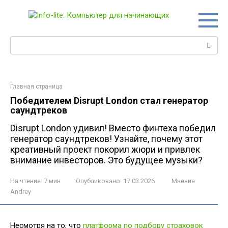
Перейти
к
контенту
Поиск:
Главная страница
Победителем Disrupt London стал генератор
саундтреков
Disrupt London удивил! Вместо финтеха победил
генератор саундтреков! Узнайте, почему этот
креативный проект покорил жюри и привлек
внимание инвесторов. Это будущее музыки?
На чтение:
7 мин
Опубликовано:
17.03.2026
Мнения
Andrey
Несмотря на то, что
платформа по подбору страховок