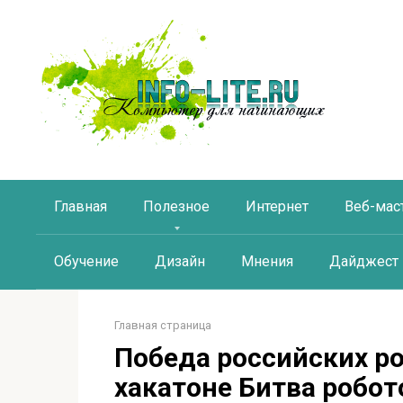
Перейти
к
контенту
Главная
Полезное
Интернет
Веб-мас
Обучение
Дизайн
Мнения
Дайджест
Главная страница
Победа российских р
хакатоне Битва робот