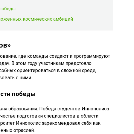
 победы
тложенных космических амбиций
ов»
внование, где команды создают и программируют
дач. В этом году участникам предстояло
собных ориентироваться в сложной среде,
овать с ними.
ости победы
ня образования: Победа студентов Иннополиса
честве подготовки специалистов в области
ерситет Иннополис зарекомендовал себя как
нных отраслей.