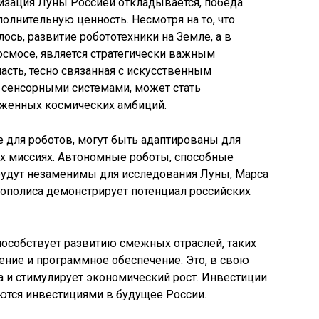
онизация Луны Россией откладывается, победа
лнительную ценность. Несмотря на то, что
сь, развитие робототехники на Земле, а в
осмосе, является стратегически важным
асть, тесно связанная с искусственным
сенсорными системами, может стать
женных космических амбиций.
е для роботов, могут быть адаптированы для
х миссиях. Автономные роботы, способные
 будут незаменимы для исследования Луны, Марса
нополиса демонстрирует потенциал российских
пособствует развитию смежных отраслей, таких
ение и программное обеспечение. Это, в свою
а и стимулирует экономический рост. Инвестиции
яются инвестициями в будущее России.