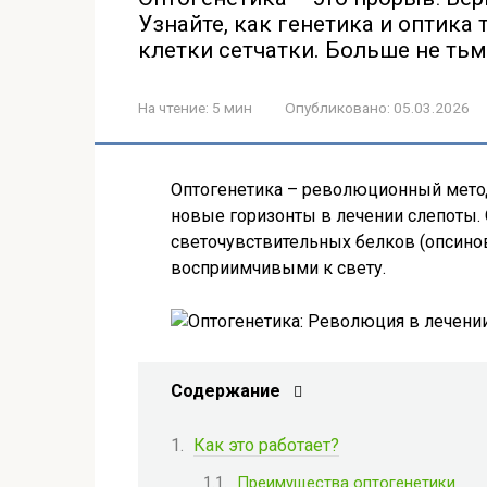
Узнайте, как генетика и оптика
клетки сетчатки. Больше не тьма
На чтение:
5 мин
Опубликовано:
05.03.2026
Оптогенетика – революционный метод
новые горизонты в лечении слепоты. 
светочувствительных белков (опсинов)
восприимчивыми к свету.
Содержание
Как это работает?
Преимущества оптогенетики