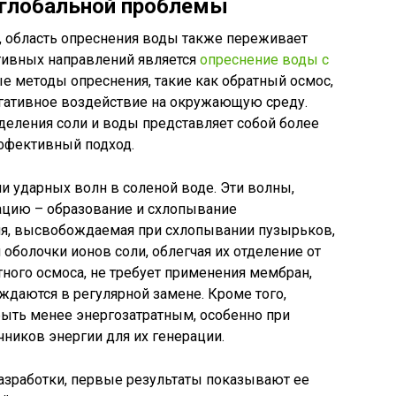
 глобальной проблемы
и, область опреснения воды также переживает
тивных направлений является
опреснение воды с
ые методы опреснения, такие как обратный осмос,
егативное воздействие на окружающую среду.
деления соли и воды представляет собой более
ффективный подход.
и ударных волн в соленой воде. Эти волны,
ацию – образование и схлопывание
ия, высвобождаемая при схлопывании пузырьков,
оболочки ионов соли, облегчая их отделение от
атного осмоса, не требует применения мембран,
даются в регулярной замене. Кроме того,
ыть менее энергозатратным, особенно при
ников энергии для их генерации.
 разработки, первые результаты показывают ее