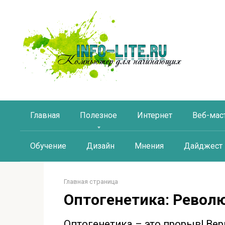
Перейти
к
контенту
Главная
Полезное
Интернет
Веб-мас
Обучение
Дизайн
Мнения
Дайджест
Главная страница
Оптогенетика: Револ
Оптогенетика – это прорыв! Вер