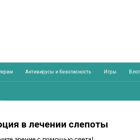
терам
Антивирусы и безопасность
Игры
Бло
юция в лечении слепоты
ните зрение с помощью света!