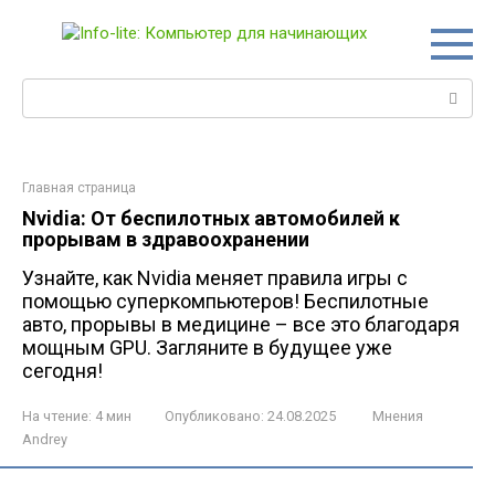
Перейти
к
контенту
Поиск:
Главная страница
Nvidia: От беспилотных автомобилей к
прорывам в здравоохранении
Узнайте, как Nvidia меняет правила игры с
помощью суперкомпьютеров! Беспилотные
авто, прорывы в медицине – все это благодаря
мощным GPU. Загляните в будущее уже
сегодня!
На чтение:
4 мин
Опубликовано:
24.08.2025
Мнения
Andrey