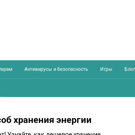
терам
Антивирусы и безопасность
Игры
Бло
об хранения энергии
ет! Узнайте, как дешевое хранение