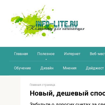
Перейти
к
контенту
Главная
Полезное
Интернет
Веб-мас
Обучение
Дизайн
Мнения
Дайджест
Главная страница
Новый, дешевый спос
Забудьте о дорогих счетах за св