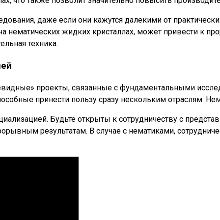
ах, что также позволит значительно повысить производите
вания, даже если они кажутся далекими от практических 
а нематических жидких кристаллах, может привести к прор
тельная техника.
лей
очевидные» проекты, связанные с фундаментальными иссл
пособные принести пользу сразу нескольким отраслям. Не
пециализацией. Будьте открыты к сотрудничеству с предс
орывным результатам. В случае с нематиками, сотруднич