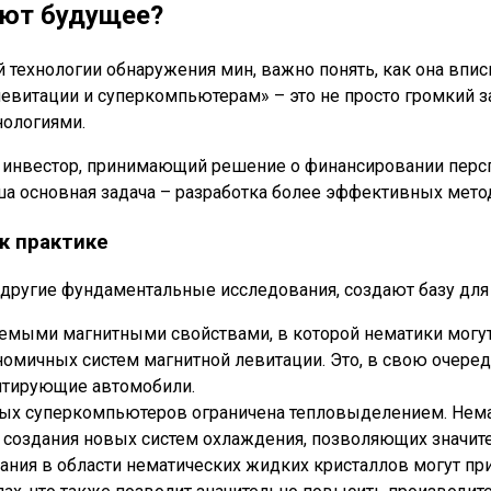
ают будущее?
 технологии обнаружения мин, важно понять, как она впис
левитации и суперкомпьютерам» – это не просто громкий 
ологиями.
 – инвестор, принимающий решение о финансировании перс
а основная задача – разработка более эффективных метод
к практике
 и другие фундаментальные исследования, создают базу дл
яемыми магнитными свойствами, в которой нематики могут
мичных систем магнитной левитации. Это, в свою очередь
итирующие автомобили.
х суперкомпьютеров ограничена тепловыделением. Немат
 создания новых систем охлаждения, позволяющих значите
ания в области нематических жидких кристаллов могут пр