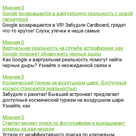
Мнения
0
Google возвращается в виртуальную реальность с новой
гарнитурой
Google возвращается в VR! Забудьте Cardboard, грядет
что-то крутое! Слухи, утечки и наши самые
Мнения
0
Виртуальная реальность на службе астрофизики: как
Google поможет обнаружить черные дыры
Как Google и виртуальная реальность помогут найти
черные дыры? Узнайте о неожиданной связи и
Мнения
0
Космический туризм на воздушном шаре: Доступный
космос становится реальностью
Забудьте о ракетах! Бывший астронавт предлагает
доступный космический туризм на воздушном шаре.
Узнайте, как
Мнения
0
Стартап меняет поиск по фотографиям и выращивает
алмазы за две недели
Устали от неэффективного поиска по ключевым