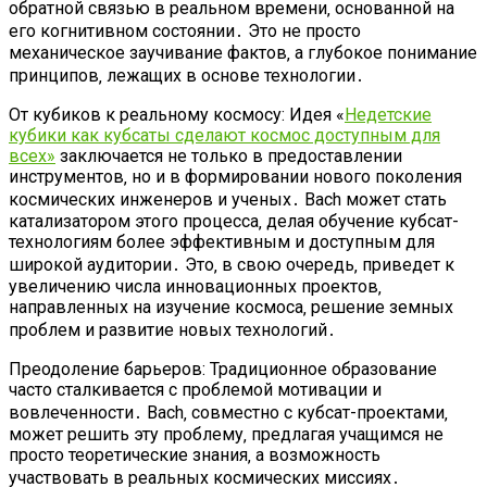
обратной связью в реальном времени‚ основанной на
его когнитивном состоянии․ Это не просто
механическое заучивание фактов‚ а глубокое понимание
принципов‚ лежащих в основе технологии․
От кубиков к реальному космосу: Идея «
Недетские
кубики как кубсаты сделают космос доступным для
всех»
заключается не только в предоставлении
инструментов‚ но и в формировании нового поколения
космических инженеров и ученых․ Bach может стать
катализатором этого процесса‚ делая обучение кубсат-
технологиям более эффективным и доступным для
широкой аудитории․ Это‚ в свою очередь‚ приведет к
увеличению числа инновационных проектов‚
направленных на изучение космоса‚ решение земных
проблем и развитие новых технологий․
Преодоление барьеров: Традиционное образование
часто сталкивается с проблемой мотивации и
вовлеченности․ Bach‚ совместно с кубсат-проектами‚
может решить эту проблему‚ предлагая учащимся не
просто теоретические знания‚ а возможность
участвовать в реальных космических миссиях․