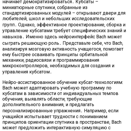
начинает демократизироваться․ Кубсаты –
миниатюрные спутники‚ собранные из
стандартизированных модулей – открывают двери для
любителей‚ школ и небольших исследовательских
групп․ Однако‚ эффективное проектирование‚ сборка и
управление кубсатами требует специфических знаний и
навыков․ Именно здесь нейроинтерфейс Bach может
сыграть решающую роль․ Представьте себе‚ что Bach‚
анализируя мозговую активность учащегося‚ помогает
ему быстрее осваивать принципы орбитальной
механики‚ радиосвязи и программирования
микроконтроллеров‚ необходимых для создания и
управления кубсатом․
Нейро-ассистированное обучение кубсат-технологиям:
Bach может адаптировать учебную программу по
кубсатам в зависимости от индивидуальных темпов
обучения‚ выявлять области‚ требующие
дополнительного внимания‚ и предлагать
персонализированные упражнения․ Например‚ если
учащийся испытывает трудности с пониманием
принципов ориентации спутника в пространстве‚ Bach
может предложить интерактивную симуляцию с