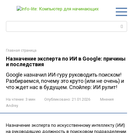
Перейти
к
контенту
Поиск:
Главная страница
Назначение эксперта по ИИ в Google: причины
и последствия
Google назначил ИИ-гуру руководить поиском!
Разбираемся, почему это круто (или не очень) и
что ждет нас в будущем. Спойлер: ИИ рулит!
На чтение:
3 мин
Опубликовано:
21.01.2026
Мнения
Andrey
Назначение эксперта по искусственному интеллекту (ИИ)
на руководящую должность в поисковом подразделении