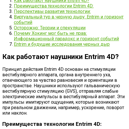
Как работают наушники Entrim 4D?
Преимущества технологии Entrim 4D:
Перспективы развития технологии:
Виртуальный тур в черную дыру: Entrim и горизонт
событий
Осторожно: Теории и спекуляции
Почему Хокинг мог быть не прав:
Информационный парадокс и горизонт событий
Entrim и будущие исследования черных дыр
Как работают наушники Entrim 4D?
Принцип действия Entrim 4D основан на стимуляции
вестибулярного аппарата, органа внутреннего уха,
отвечающего за чувство равновесия и ориентации в
пространстве. Наушники используют гальваническую
вестибулярную стимуляцию (GVS), отправляя слабые
электрические импульсы в вестибулярный аппарат. Эти
импульсы имитируют ощущения, которые возникают
при реальном движении, например, ускорение, поворот
или наклон.
Преимущества технологии Entrim 4D: