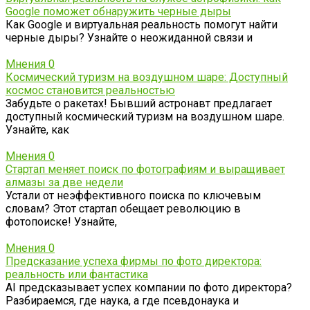
Google поможет обнаружить черные дыры
Как Google и виртуальная реальность помогут найти
черные дыры? Узнайте о неожиданной связи и
Мнения
0
Космический туризм на воздушном шаре: Доступный
космос становится реальностью
Забудьте о ракетах! Бывший астронавт предлагает
доступный космический туризм на воздушном шаре.
Узнайте, как
Мнения
0
Стартап меняет поиск по фотографиям и выращивает
алмазы за две недели
Устали от неэффективного поиска по ключевым
словам? Этот стартап обещает революцию в
фотопоиске! Узнайте,
Мнения
0
Предсказание успеха фирмы по фото директора:
реальность или фантастика
AI предсказывает успех компании по фото директора?
Разбираемся, где наука, а где псевдонаука и