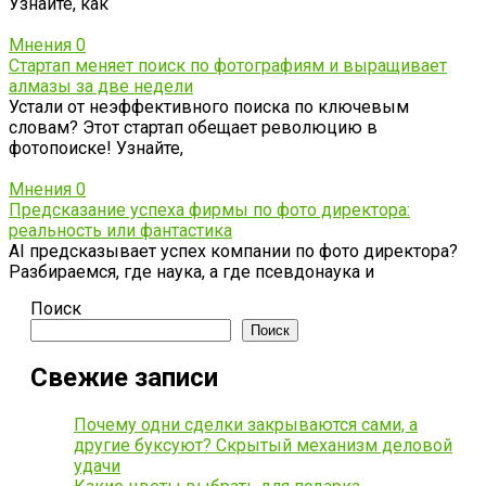
Узнайте, как
Мнения
0
Стартап меняет поиск по фотографиям и выращивает
алмазы за две недели
Устали от неэффективного поиска по ключевым
словам? Этот стартап обещает революцию в
фотопоиске! Узнайте,
Мнения
0
Предсказание успеха фирмы по фото директора:
реальность или фантастика
AI предсказывает успех компании по фото директора?
Разбираемся, где наука, а где псевдонаука и
Поиск
Поиск
Свежие записи
Почему одни сделки закрываются сами, а
другие буксуют? Скрытый механизм деловой
удачи