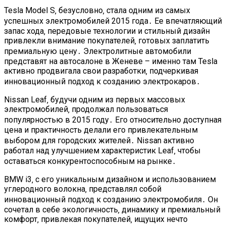
Tesla Model S‚ безусловно‚ стала одним из самых
успешных электромобилей 2015 года․ Ее впечатляющий
запас хода‚ передовые технологии и стильный дизайн
привлекли внимание покупателей‚ готовых заплатить
премиальную цену․ Электролитные автомобили
представят на автосалоне в Женеве – именно там Tesla
активно продвигала свои разработки‚ подчеркивая
инновационный подход к созданию электрокаров․
Nissan Leaf‚ будучи одним из первых массовых
электромобилей‚ продолжал пользоваться
популярностью в 2015 году․ Его относительно доступная
цена и практичность делали его привлекательным
выбором для городских жителей․ Nissan активно
работал над улучшением характеристик Leaf‚ чтобы
оставаться конкурентоспособным на рынке․
BMW i3‚ с его уникальным дизайном и использованием
углеродного волокна‚ представлял собой
инновационный подход к созданию электромобиля․ Он
сочетал в себе экологичность‚ динамику и премиальный
комфорт‚ привлекая покупателей‚ ищущих нечто