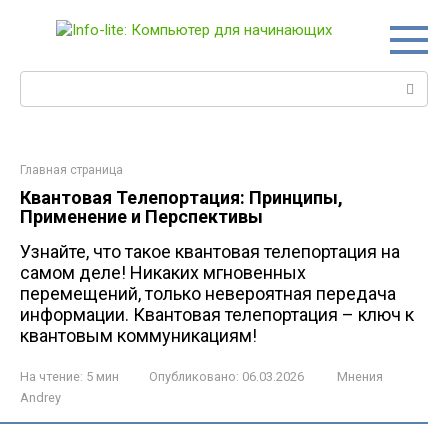
Перейти
к
контенту
Поиск:
Главная страница
Квантовая Телепортация: Принципы,
Применение и Перспективы
Узнайте, что такое квантовая телепортация на
самом деле! Никаких мгновенных
перемещений, только невероятная передача
информации. Квантовая телепортация – ключ к
квантовым коммуникациям!
На чтение:
5 мин
Опубликовано:
06.03.2026
Мнения
Andrey