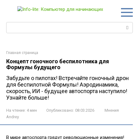
Перейти
к
контенту
Поиск:
Главная страница
Концепт гоночного беспилотника для
Формулы будущего
Забудьте о пилотах! Встречайте гоночный дрон
для беспилотной Формулы! Аэродинамика,
скорость, ИИ - будущее автоспорта наступило!
Узнайте больше!
На чтение:
4 мин
Опубликовано:
08.03.2026
Мнения
Andrey
В мире автоспорта грядут революционные изменения!