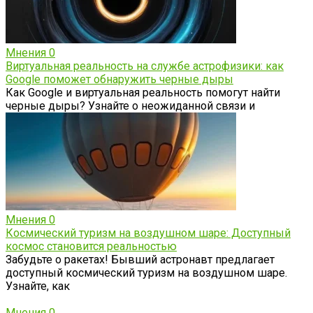
Мнения
0
Виртуальная реальность на службе астрофизики: как
Google поможет обнаружить черные дыры
Как Google и виртуальная реальность помогут найти
черные дыры? Узнайте о неожиданной связи и
Мнения
0
Космический туризм на воздушном шаре: Доступный
космос становится реальностью
Забудьте о ракетах! Бывший астронавт предлагает
доступный космический туризм на воздушном шаре.
Узнайте, как
Мнения
0