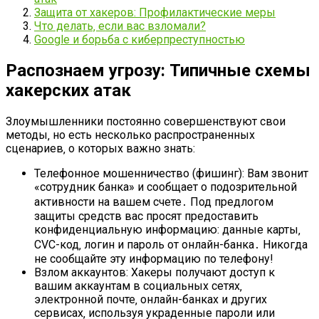
Защита от хакеров: Профилактические меры
Что делать‚ если вас взломали?
Google и борьба с киберпреступностью
Распознаем угрозу: Типичные схемы
хакерских атак
Злоумышленники постоянно совершенствуют свои
методы‚ но есть несколько распространенных
сценариев‚ о которых важно знать:
Телефонное мошенничество (фишинг): Вам звонит
«сотрудник банка» и сообщает о подозрительной
активности на вашем счете․ Под предлогом
защиты средств вас просят предоставить
конфиденциальную информацию: данные карты‚
CVC-код‚ логин и пароль от онлайн-банка․ Никогда
не сообщайте эту информацию по телефону!
Взлом аккаунтов: Хакеры получают доступ к
вашим аккаунтам в социальных сетях‚
электронной почте‚ онлайн-банках и других
сервисах‚ используя украденные пароли или