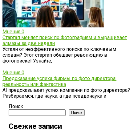
Мнения
0
Стартап меняет поиск по фотографиям и выращивает
алмазы за две недели
Устали от неэффективного поиска по ключевым
словам? Этот стартап обещает революцию в
фотопоиске! Узнайте,
Мнения
0
Предсказание успеха фирмы по фото директора:
реальность или фантастика
AI предсказывает успех компании по фото директора?
Разбираемся, где наука, а где псевдонаука и
Поиск
Поиск
Свежие записи