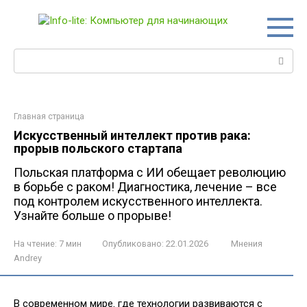
Перейти
к
контенту
Поиск:
Главная страница
Искусственный интеллект против рака:
прорыв польского стартапа
Польская платформа с ИИ обещает революцию
в борьбе с раком! Диагностика, лечение – все
под контролем искусственного интеллекта.
Узнайте больше о прорыве!
На чтение:
7 мин
Опубликовано:
22.01.2026
Мнения
Andrey
В современном мире‚ где технологии развиваются с