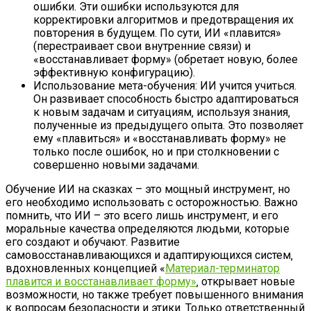
ошибки. Эти ошибки используются для
корректировки алгоритмов и предотвращения их
повторения в будущем. По сути‚ ИИ «плавится»
(перестраивает свои внутренние связи) и
«восстанавливает форму» (обретает новую‚ более
эффективную конфигурацию).
Использование мета-обучения: ИИ учится учиться.
Он развивает способность быстро адаптироваться
к новым задачам и ситуациям‚ используя знания‚
полученные из предыдущего опыта. Это позволяет
ему «плавиться» и «восстанавливать форму» не
только после ошибок‚ но и при столкновении с
совершенно новыми задачами.
Обучение ИИ на сказках – это мощный инструмент‚ но
его необходимо использовать с осторожностью. Важно
помнить‚ что ИИ – это всего лишь инструмент‚ и его
моральные качества определяются людьми‚ которые
его создают и обучают. Развитие
самовосстанавливающихся и адаптирующихся систем‚
вдохновленных концепцией «
Материал-терминатор
плавится и восстанавливает форму»
‚ открывает новые
возможности‚ но также требует повышенного внимания
к вопросам безопасности и этики. Только ответственный