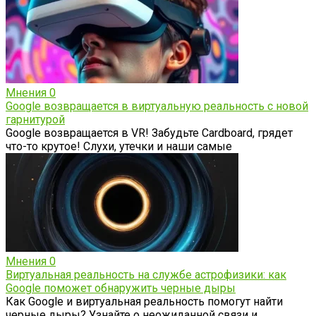
Мнения
0
Google возвращается в виртуальную реальность с новой
гарнитурой
Google возвращается в VR! Забудьте Cardboard, грядет
что-то крутое! Слухи, утечки и наши самые
Мнения
0
Виртуальная реальность на службе астрофизики: как
Google поможет обнаружить черные дыры
Как Google и виртуальная реальность помогут найти
черные дыры? Узнайте о неожиданной связи и