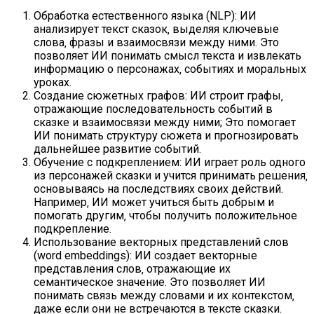
Обработка естественного языка (NLP): ИИ
анализирует текст сказок‚ выделяя ключевые
слова‚ фразы и взаимосвязи между ними. Это
позволяет ИИ понимать смысл текста и извлекать
информацию о персонажах‚ событиях и моральных
уроках.
Создание сюжетных графов: ИИ строит графы‚
отражающие последовательность событий в
сказке и взаимосвязи между ними; Это помогает
ИИ понимать структуру сюжета и прогнозировать
дальнейшее развитие событий.
Обучение с подкреплением: ИИ играет роль одного
из персонажей сказки и учится принимать решения‚
основываясь на последствиях своих действий.
Например‚ ИИ может учиться быть добрым и
помогать другим‚ чтобы получить положительное
подкрепление.
Использование векторных представлений слов
(word embeddings): ИИ создает векторные
представления слов‚ отражающие их
семантическое значение. Это позволяет ИИ
понимать связь между словами и их контекстом‚
даже если они не встречаются в тексте сказки.