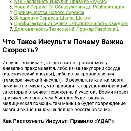
Как Распознать Инсульт: Правило «УДАР»
Новый Сервис: От Обнаружения до Реабилитации
Преимущества Нового Сервиса
Внедрение Сервиса: Шаг за Шагом
Профилактика Инсульта: Ответственность Каждого
Долговечность Технологий: Пример Fairphone 2
Что Такое Инсульт и Почему Важна
Скорость?
Инсульт возникает, когда приток крови к мозгу
внезапно прекращается, либо из-за закупорки сосуда
(ишемический инсульт), либо из-за кровоизлияния
(геморрагический инсульт)․ В результате клетки мозга
начинают отмирать, что приводит к нарушению функций,
за которые отвечает пораженный участок․ Время играет
критическую роль: чем быстрее будет оказана
медицинская помощь, тем меньше будет повреждение
мозга и выше шансы на полное восстановление․
Как Распознать Инсульт: Правило «УДАР»