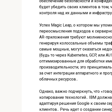
обеспечение безопасности и конфиде
будет убедить своих клиентов в том, 
контроля над их данными и инфрастр
Успех Magic Leap, о котором мы упом
переосмысления подходов к серверно
AR-приложения требуют молниеносно
генерируя колоссальные объемы тра
самые мощные, могут оказаться недос
(будь то через Kubernetes, GCP, или 
оптимизированные для обработки имен
производительности; это принципиал
за счет интеграции аппаратного и про
облачных ресурсов․
Однако, важно подчеркнуть, что «гово
копирование технологий․ IBM должна 
адаптируя решения Google к своим с
клиентов․ Речь идет о создании синер