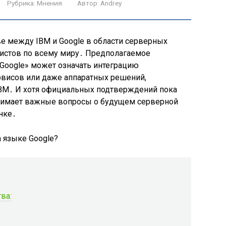
Рубрика:
Мнения
Автор:
Andrey
е между IBM и Google в области серверных
листов по всему миру․ Предполагаемое
 Google» может означать интеграцию
висов или даже аппаратных решений,
 IBM․ И хотя официальных подтверждений пока
днимает важные вопросы о будущем серверной
нке․
ва: