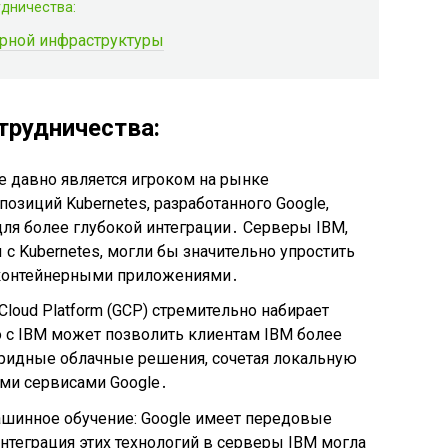
удничества:
ерной инфраструктуры
трудничества:
же давно является игроком на рынке
позиций Kubernetes, разработанного Google,
ля более глубокой интеграции․ Серверы IBM,
с Kubernetes, могли бы значительно упростить
 контейнерными приложениями․
loud Platform (GCP) стремительно набирает
 с IBM может позволить клиентам IBM более
ридные облачные решения, сочетая локальную
ыми сервисами Google․
ашинное обучение: Google имеет передовые
Интеграция этих технологий в серверы IBM могла