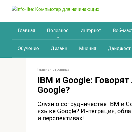
Перейти
к
контенту
Главная
Полезное
Интернет
Веб-мас
Обучение
Дизайн
Мнения
Дайджест
Главная страница
IBM и Google: Говорят
Google?
Слухи о сотрудничестве IBM и G
языке Google? Интеграция, обла
и перспективах!