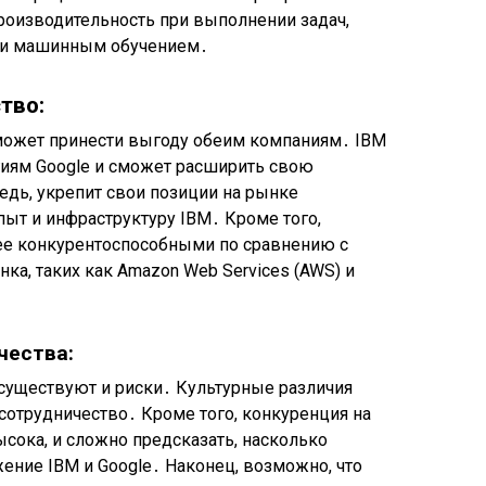
роизводительность при выполнении задач,
х и машинным обучением․
тво:
может принести выгоду обеим компаниям․ IBM
гиям Google и сможет расширить свою
редь, укрепит свои позиции на рынке
ыт и инфраструктуру IBM․ Кроме того,
ее конкурентоспособными по сравнению с
ка, таких как Amazon Web Services (AWS) и
чества:
существуют и риски․ Культурные различия
сотрудничество․ Кроме того, конкуренция на
сока, и сложно предсказать, насколько
ние IBM и Google․ Наконец, возможно, что