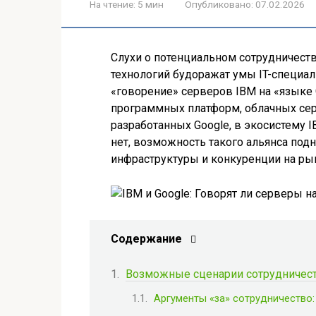
На чтение:
5 мин
Опубликовано:
07.02.2026
Слухи о потенциальном сотрудничеств
технологий будоражат умы IT-специа
«говорение» серверов IBM на «языке
программных платформ, облачных сер
разработанных Google, в экосистему
нет, возможность такого альянса по
инфраструктуры и конкуренции на ры
Содержание
Возможные сценарии сотрудничест
Аргументы «за» сотрудничество: