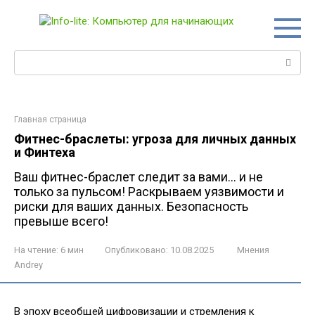
Перейти
к
контенту
Поиск:
Главная страница
Фитнес-браслеты: угроза для личных данных
и Финтеха
Ваш фитнес-браслет следит за вами... и не
только за пульсом! Раскрываем уязвимости и
риски для ваших данных. Безопасность
превыше всего!
На чтение:
6 мин
Опубликовано:
10.08.2025
Мнения
Andrey
В эпоху всеобщей цифровизации и стремления к