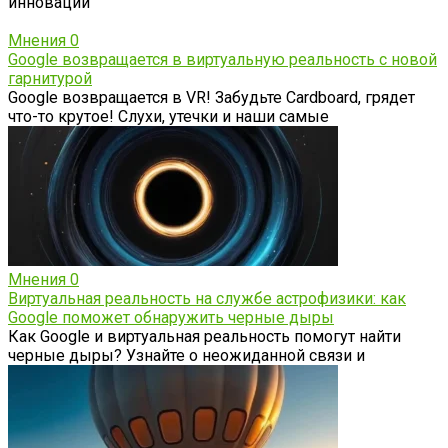
инновации
Мнения
0
Google возвращается в виртуальную реальность с новой
гарнитурой
Google возвращается в VR! Забудьте Cardboard, грядет
что-то крутое! Слухи, утечки и наши самые
Мнения
0
Виртуальная реальность на службе астрофизики: как
Google поможет обнаружить черные дыры
Как Google и виртуальная реальность помогут найти
черные дыры? Узнайте о неожиданной связи и