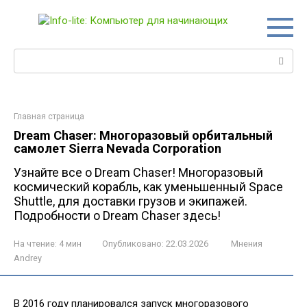
Перейти
к
контенту
Поиск:
Главная страница
Dream Chaser: Многоразовый орбитальный
самолет Sierra Nevada Corporation
Узнайте все о Dream Chaser! Многоразовый
космический корабль, как уменьшенный Space
Shuttle, для доставки грузов и экипажей.
Подробности о Dream Chaser здесь!
На чтение:
4 мин
Опубликовано:
22.03.2026
Мнения
Andrey
В 2016 году планировался запуск многоразового