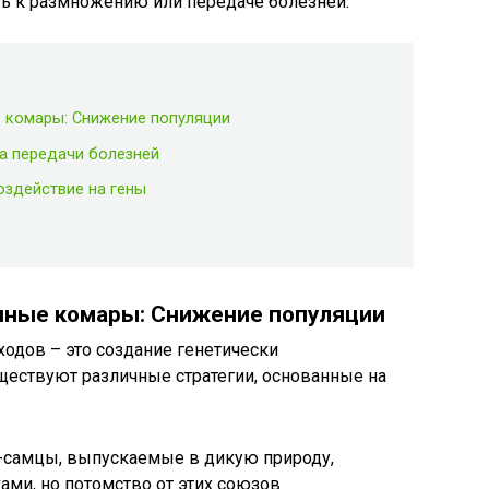
ть к размножению или передаче болезней.
 комары: Снижение популяции
а передачи болезней
оздействие на гены
нные комары: Снижение популяции
одов – это создание генетически
ествуют различные стратегии, основанные на
-самцы, выпускаемые в дикую природу,
ми, но потомство от этих союзов