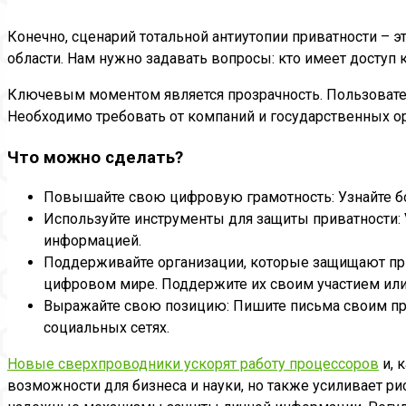
Конечно, сценарий тотальной антиутопии приватности – э
области. Нам нужно задавать вопросы: кто имеет доступ
Ключевым моментом является прозрачность. Пользовател
Необходимо требовать от компаний и государственных ор
Что можно сделать?
Повышайте свою цифровую грамотность: Узнайте бол
Используйте инструменты для защиты приватности:
информацией.
Поддерживайте организации, которые защищают при
цифровом мире. Поддержите их своим участием ил
Выражайте свою позицию: Пишите письма своим пре
социальных сетях.
Новые сверхпроводники ускорят работу процессоров
и, 
возможности для бизнеса и науки, но также усиливает ри