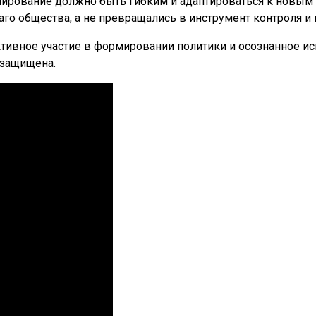
рование должно быть гибким и адаптироваться к новым в
аго общества, а не превращались в инструмент контроля и
Активное участие в формировании политики и осознанное и
 защищена.