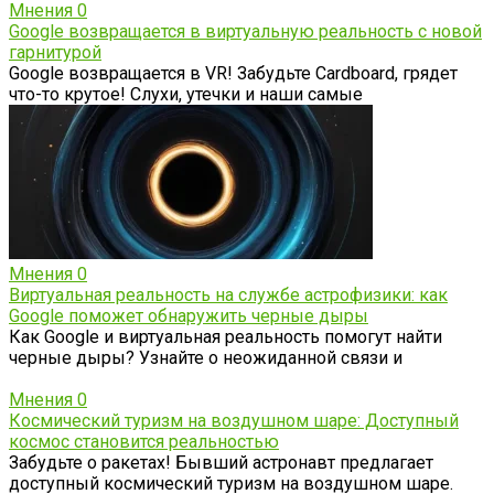
Мнения
0
Google возвращается в виртуальную реальность с новой
гарнитурой
Google возвращается в VR! Забудьте Cardboard, грядет
что-то крутое! Слухи, утечки и наши самые
Мнения
0
Виртуальная реальность на службе астрофизики: как
Google поможет обнаружить черные дыры
Как Google и виртуальная реальность помогут найти
черные дыры? Узнайте о неожиданной связи и
Мнения
0
Космический туризм на воздушном шаре: Доступный
космос становится реальностью
Забудьте о ракетах! Бывший астронавт предлагает
доступный космический туризм на воздушном шаре.