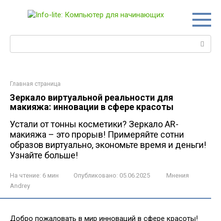
Перейти
к
контенту
Поиск:
Главная страница
Зеркало виртуальной реальности для
макияжа: инновации в сфере красоты
Устали от тонны косметики? Зеркало AR-
макияжа – это прорыв! Примеряйте сотни
образов виртуально, экономьте время и деньги!
Узнайте больше!
На чтение:
6 мин
Опубликовано:
05.06.2025
Мнения
Andrey
Добро пожаловать в мир инноваций в сфере красоты!