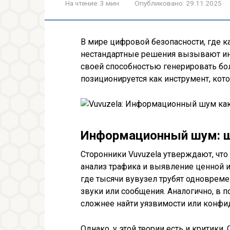
На чтение:
3 мин
Опубликовано:
29.11.2025
В мире цифровой безопасности, где 
нестандартные решения вызывают инт
своей способностью генерировать б
позиционируется как инструмент, кот
Информационный шум: щ
Сторонники Vuvuzela утверждают, чт
анализ трафика и выявление ценной 
где тысячи вувузел трубят одноврем
звуки или сообщения. Аналогично, в п
сложнее найти уязвимости или конф
Однако, у этой теории есть и критики