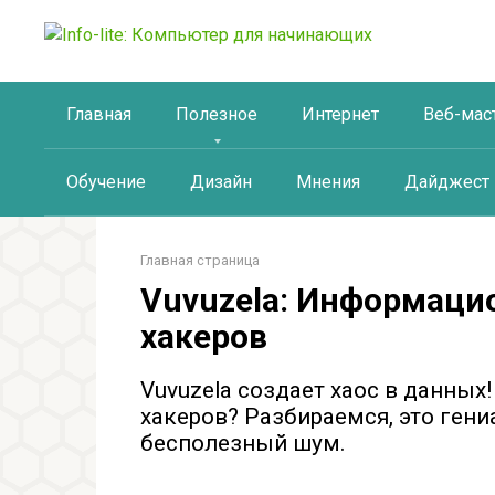
Перейти
к
контенту
Главная
Полезное
Интернет
Веб-мас
Обучение
Дизайн
Мнения
Дайджест
Главная страница
Vuvuzela: Информаци
хакеров
Vuvuzela создает хаос в данны
хакеров? Разбираемся, это гени
бесполезный шум.