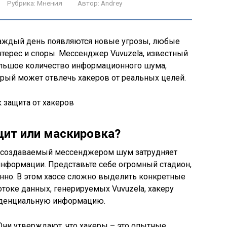
Рубрика:
Мнения
Автор:
Andrey
каждый день появляются новые угрозы, любые
ерес и споры. Мессенджер Vuvuzela, известный
ольшое количество информационного шума,
орый может отвлечь хакеров от реальных целей.
ит или маскировка?
о создаваемый мессенджером шум затрудняет
информации. Представьте себе огромный стадион,
енно. В этом хаосе сложно выделить конкретные
отоке данных, генерируемых Vuvuzela, хакеру
иденциальную информацию.
. Они утверждают, что хакеры – это опытные