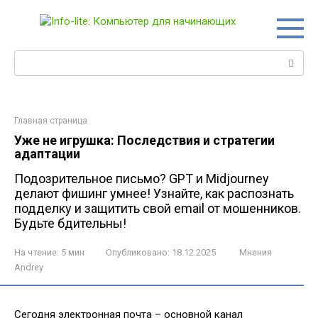
Перейти
к
контенту
Поиск:
Главная страница
Уже не игрушка: Последствия и стратегии
адаптации
Подозрительное письмо? GPT и Midjourney
делают фишинг умнее! Узнайте, как распознать
подделку и защитить свой email от мошенников.
Будьте бдительны!
На чтение:
5 мин
Опубликовано:
18.12.2025
Мнения
Andrey
Сегодня электронная почта – основной канал