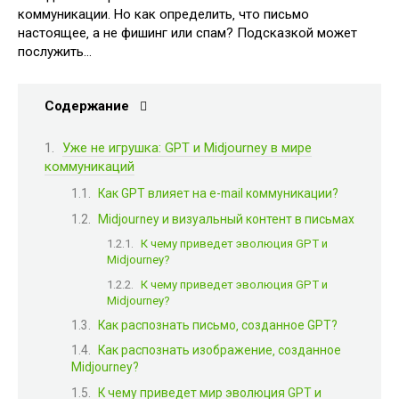
коммуникации. Но как определить‚ что письмо
настоящее‚ а не фишинг или спам? Подсказкой может
послужить…
Содержание
Уже не игрушка: GPT и Midjourney в мире
коммуникаций
Как GPT влияет на e-mail коммуникации?
Midjourney и визуальный контент в письмах
К чему приведет эволюция GPT и
Midjourney?
К чему приведет эволюция GPT и
Midjourney?
Как распознать письмо‚ созданное GPT?
Как распознать изображение‚ созданное
Midjourney?
К чему приведет мир эволюция GPT и