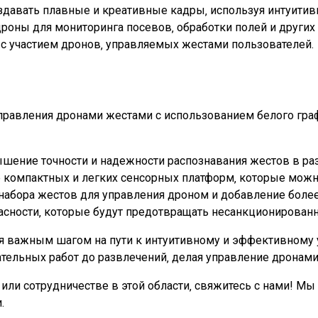
здавать плавные и креативные кадры‚ используя интуитив
роны для мониторинга посевов‚ обработки полей и других 
 с участием дронов‚ управляемых жестами пользователей.
управления дронами жестами с использованием белого гра
шение точности и надежности распознавания жестов в р
 компактных и легких сенсорных платформ‚ которые можно
набора жестов для управления дроном и добавление боле
асности‚ которые будут предотвращать несанкционирован
ся важным шагом на пути к интуитивному и эффективному
ательных работ до развлечений‚ делая управление дронам
ли сотрудничестве в этой области‚ свяжитесь с нами! Мы
.