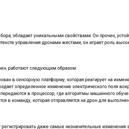
ора‚ обладает уникальными свойствами. Он прочен‚ устой
нтексте управления дронами жестами‚ он играет роль высо
ен‚ работают следующим образом:
ован в сенсорную платформу‚ которая реагирует на измене
создает определенное изменение электрического поля вок
 передаются в процессор‚ где алгоритмы машинного обуче
ся в команду‚ которая отправляется на дрон для выполнен
 регистрировать даже самые незначительные изменения э