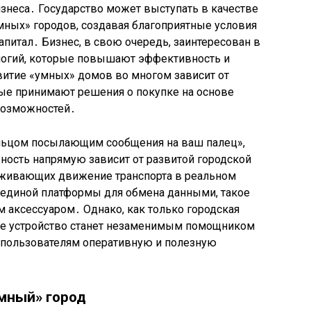
изнеса․ Государство может выступать в качестве
умных» городов, создавая благоприятные условия
апитал․ Бизнес, в свою очередь, заинтересован в
логий, которые повышают эффективность и
витие «умных» домов во многом зависит от
ые принимают решения о покупке на основе
возможностей․
льцом посылающим сообщения на ваш палец»,
бность напрямую зависит от развитой городской
еживающих движение транспорта в реальном
и единой платформы для обмена данными, такое
 аксессуаром․ Однако, как только городская
ное устройство станет незаменимым помощником
 пользователям оперативную и полезную
Умный» город