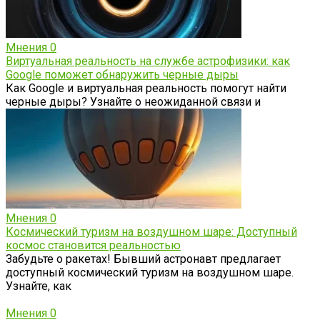
Мнения
0
Виртуальная реальность на службе астрофизики: как
Google поможет обнаружить черные дыры
Как Google и виртуальная реальность помогут найти
черные дыры? Узнайте о неожиданной связи и
Мнения
0
Космический туризм на воздушном шаре: Доступный
космос становится реальностью
Забудьте о ракетах! Бывший астронавт предлагает
доступный космический туризм на воздушном шаре.
Узнайте, как
Мнения
0