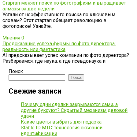
Стартап меняет поиск по фотографиям и выращивает
алмазы за две недели
Устали от неэффективного поиска по ключевым
словам? Этот стартап обещает революцию в
фотопоиске! Узнайте,
Мнения
0
Предсказание успеха фирмы по фото директора:
реальность или фантастика
AI предсказывает успех компании по фото директора?
Разбираемся, где наука, а где псевдонаука и
Поиск
Поиск
Свежие записи
Почему одни сделки закрываются сами, а
другие буксуют? Скрытый механизм деловой
удачи
Какие цветы выбрать для подарка
Stable ID МТС: технология сквозной
идентификации