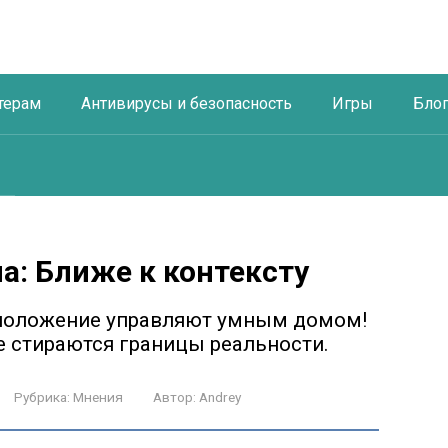
терам
Антивирусы и безопасность
Игры
Бло
па: Ближе к контексту
тоположение управляют умным домом!
де стираются границы реальности.
Рубрика:
Мнения
Автор:
Andrey