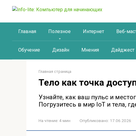
Перейти
к
контенту
Главная
Полезное
Интернет
Веб-мас
Обучение
Дизайн
Мнения
Дайджест
Главная страница
Тело как точка досту
Узнайте, как ваш пульс и мес
Погрузитесь в мир IoT и тела, г
На чтение:
4 мин
Опубликовано:
17.06.2026