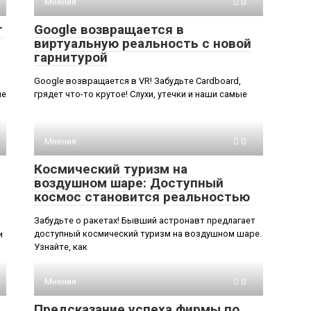
Мнения
0
т
Google возвращается в
виртуальную реальность с новой
гарнитурой
Google возвращается в VR! Забудьте Cardboard,
ие
грядет что-то крутое! Слухи, утечки и наши самые
Мнения
0
Космический туризм на
воздушном шаре: Доступный
космос становится реальностью
Забудьте о ракетах! Бывший астронавт предлагает
доступный космический туризм на воздушном шаре.
и
Узнайте, как
Мнения
0
Предсказание успеха фирмы по