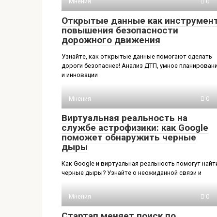
Мнения
0
Открытые данные как инструмен
повышения безопасности
дорожного движения
Узнайте, как открытые данные помогают сделать
дороги безопаснее! Анализ ДТП, умное планирован
и инновации
Мнения
0
Виртуальная реальность на
службе астрофизики: как Google
поможет обнаружить черные
дыры
Как Google и виртуальная реальность помогут найт
черные дыры? Узнайте о неожиданной связи и
Мнения
0
Стартап меняет поиск по